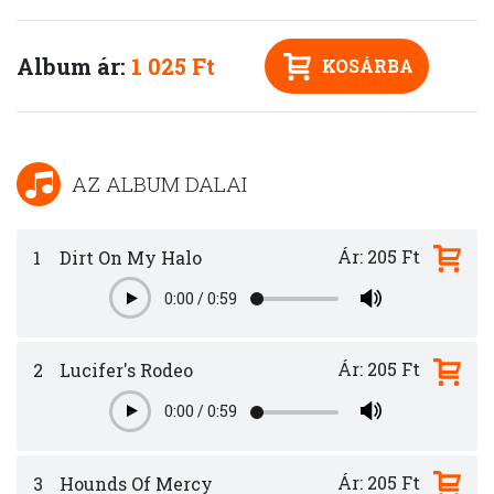
Album ár:
1 025 Ft
KOSÁRBA
AZ ALBUM DALAI
Ár: 205 Ft
1
Dirt On My Halo
0:00
/
0:59
Play
Ár: 205 Ft
2
Lucifer's Rodeo
0:00
/
0:59
Play
Ár: 205 Ft
3
Hounds Of Mercy