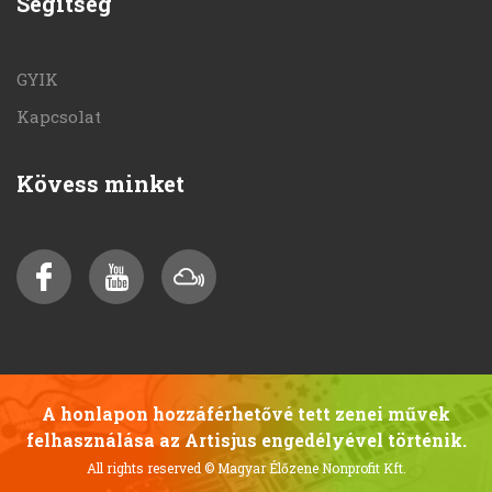
Segítség
GYIK
Kapcsolat
Kövess minket
A honlapon hozzáférhetővé tett zenei művek
felhasználása az Artisjus engedélyével történik.
All rights reserved
© Magyar Élőzene Nonprofit Kft.