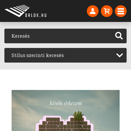
Stílus szerinti keresés