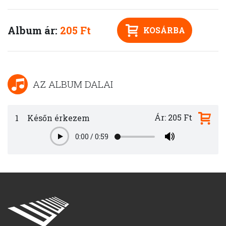
Album ár:
205 Ft
KOSÁRBA
AZ ALBUM DALAI
Ár: 205 Ft
1
Későn érkezem
0:00
/
0:59
Play