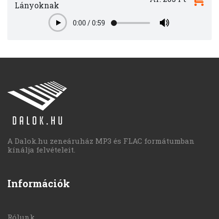
Lányoknak
0:00
/
0:59
Play
A Dalok.hu zeneáruház MP3 és FLAC formátumban
kínálja felvételeit.
Információk
Rólunk