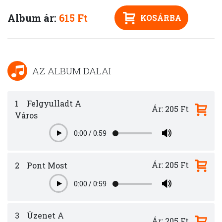
Album ár:
615 Ft
KOSÁRBA
AZ ALBUM DALAI
1
Felgyulladt A
Ár: 205 Ft
Város
0:00
/
0:59
Play
Ár: 205 Ft
2
Pont Most
0:00
/
0:59
Play
3
Üzenet A
Ár: 205 Ft