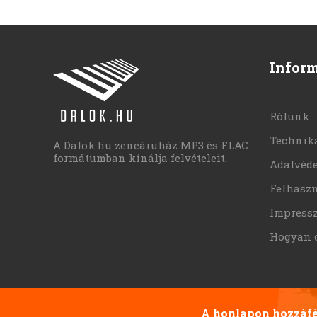
Infor
Rólunk
Technika
A Dalok.hu zeneáruház MP3 és FLAC
formátumban kínálja felvételeit.
Adatvéd
Felhaszn
Impress
Hogyan 
A honlapon hozzáfér