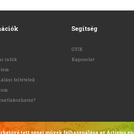
mációk
Segítség
GYIK
i infók
Kapcsolat
elem
álási feltételek
zum
csatlakozhatsz?
hetővé tett zenei művek felhasználása az Artisjus en