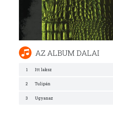
AZ ALBUM DALAI
1
Itt laksz
2
Tulipán
3
Ugyanaz