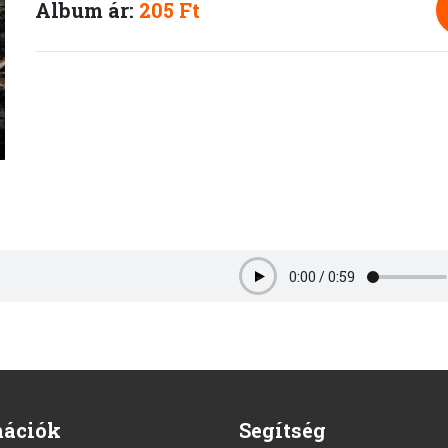
Album ár:
205 Ft
0:00
/
0:59
Play
mációk
Segítség