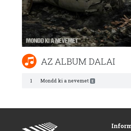
AZ ALBUM DALAI
1
Mondd ki a nevemet
E
Infor