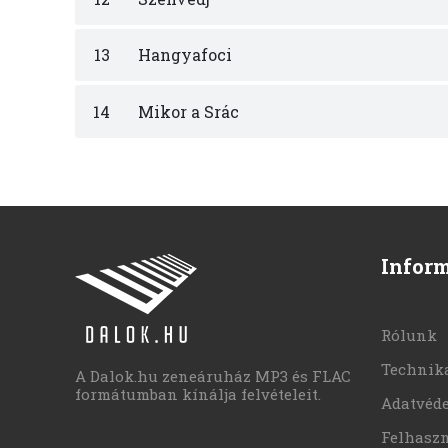
13
Hangyafoci
14
Mikor a Srác
Infor
Rólunk
Technika
A Dalok.hu zeneáruház MP3 és FLAC
formátumban kínálja felvételeit.
Adatvéd
Felhaszn