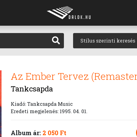
Stílus szerinti keresés
Az Ember Tervez (Remaste
Tankcsapda
Kiadó: Tankcsapda Music
Eredeti megjelenés: 1995. 04. 01.
Album ár:
2 050 Ft