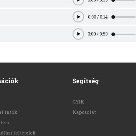
Play
0:00
/
0:14
Play
0:00
/
0:59
Play
mációk
Segítség
GYIK
i infók
Kapcsolat
elem
álási feltételek