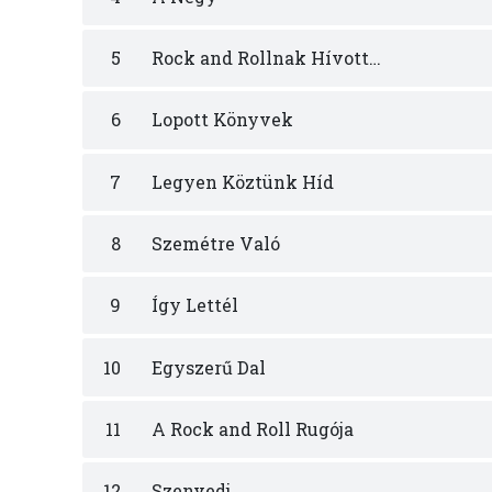
5
Rock and Rollnak Hívott…
6
Lopott Könyvek
7
Legyen Köztünk Híd
8
Szemétre Való
9
Így Lettél
10
Egyszerű Dal
11
A Rock and Roll Rugója
12
Szenvedj