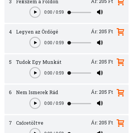
Ár: 205 Ft
3
Fekszem a Földön
0:00
/
0:59
Play
Ár: 205 Ft
4
Legyen az Ördögé
0:00
/
0:59
Play
Ár: 205 Ft
5
Tudok Egy Munkát
0:00
/
0:59
Play
Ár: 205 Ft
6
Nem Ismerek Rád
0:00
/
0:59
Play
Ár: 205 Ft
7
Csőretöltve