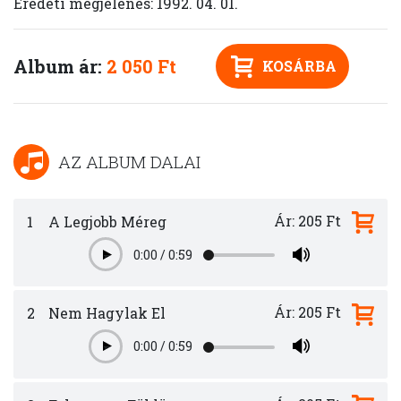
Eredeti megjelenés: 1992. 04. 01.
Album ár:
2 050 Ft
KOSÁRBA
AZ ALBUM DALAI
Ár: 205 Ft
1
A Legjobb Méreg
0:00
/
0:59
Play
Ár: 205 Ft
2
Nem Hagylak El
0:00
/
0:59
Play