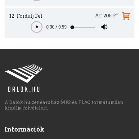
Ár: 205 Ft
12
Fordulj Fel
0:00
/
0:59
Play
A Dalok.hu zeneáruház MP3 és FLAC formátumban
kínálja felvételeit.
Információk