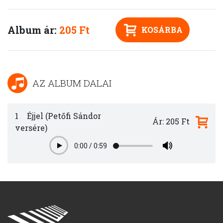
Album ár:
205 Ft
KOSÁRBA
AZ ALBUM DALAI
1
Éjjel (Petőfi Sándor
Ár: 205 Ft
versére)
0:00
/
0:59
Play