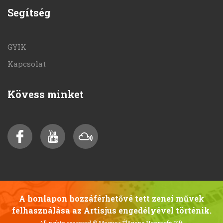
Segítség
GYIK
Kapcsolat
Kövess minket
A honlapon hozzáférhetővé tett zenei művek
felhasználása az Artisjus engedélyével történik.