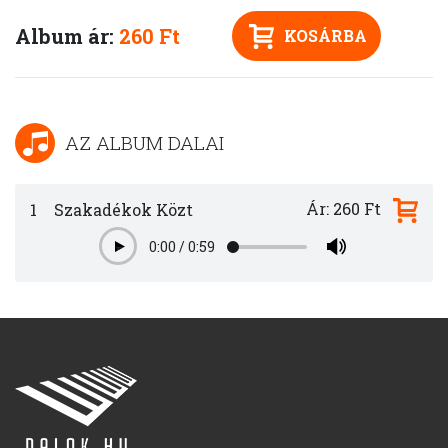
Album ár:
260 Ft
KOSÁRBA
AZ ALBUM DALAI
Ár: 260 Ft
1
Szakadékok Közt
0:00
/
0:59
Play