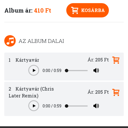
Album ár:
410 Ft
KOSÁRBA
AZ ALBUM DALAI
Ár: 205 Ft
1
Kártyavár
0:00
/
0:59
Play
2
Kártyavár (Chris
Ár: 205 Ft
Later Remix)
0:00
/
0:59
Play