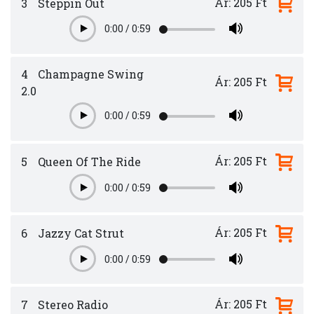
Ár: 205 Ft
3
Steppin Out
0:00
/
0:59
Play
4
Champagne Swing
Ár: 205 Ft
2.0
0:00
/
0:59
Play
Ár: 205 Ft
5
Queen Of The Ride
0:00
/
0:59
Play
Ár: 205 Ft
6
Jazzy Cat Strut
0:00
/
0:59
Play
Ár: 205 Ft
7
Stereo Radio