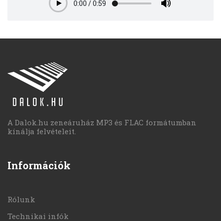
0:00
/
0:59
Play
A Dalok.hu zeneáruház MP3 és FLAC formátumban
kínálja felvételeit.
Információk
Rólunk
Technikai infók