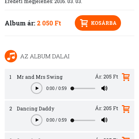
Eredeti megjelenés: 2016. 03. 03.
Album ár:
2 050 Ft
KOSÁRBA
AZ ALBUM DALAI
Ár: 205 Ft
1
Mr and Mrs Swing
0:00
/
0:59
Play
Ár: 205 Ft
2
Dancing Daddy
0:00
/
0:59
Play