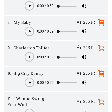
0:00
/
0:59
Play
Ár: 205 Ft
8
My Baby
0:00
/
0:59
Play
Ár: 205 Ft
9
Charleston Follies
0:00
/
0:59
Play
Ár: 205 Ft
10
Big City Dandy
0:00
/
0:59
Play
11
I Wanna Swing
Ár: 205 Ft
Your World