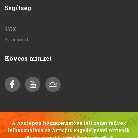
Segítség
GYIK
Kapcsolat
Kövess minket
A honlapon hozzáférhetővé tett zenei művek
felhasználása az Artisjus engedélyével történik.