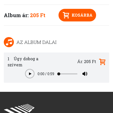
Album ár:
205 Ft
KOSÁRBA
AZ ALBUM DALAI
1
Úgy dobog a
Ár: 205 Ft
szívem
0:00
/
0:59
Play