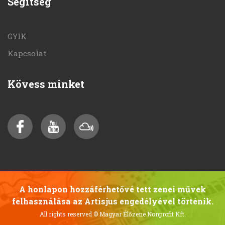
Segítség
GYIK
Kapcsolat
Kövess minket
A honlapon hozzáférhetővé tett zenei művek
felhasználása az Artisjus engedélyével történik.
All rights reserved
© Magyar Élőzene Nonprofit Kft.