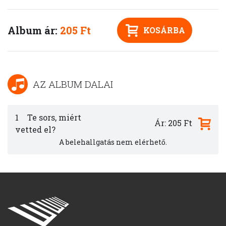
Album ár:
205 Ft
KOSÁRBA
AZ ALBUM DALAI
1
Te sors, miért
Ár: 205 Ft
vetted el?
A belehallgatás nem elérhető.