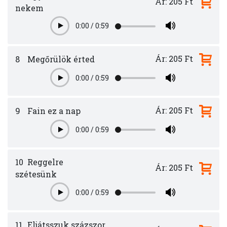
Ár: 205 Ft
nekem
0:00
/
0:59
Play
Ár: 205 Ft
8
Megőrülök érted
0:00
/
0:59
Play
Ár: 205 Ft
9
Fain ez a nap
0:00
/
0:59
Play
10
Reggelre
Ár: 205 Ft
szétesünk
0:00
/
0:59
Play
11
Eljátsszuk százszor