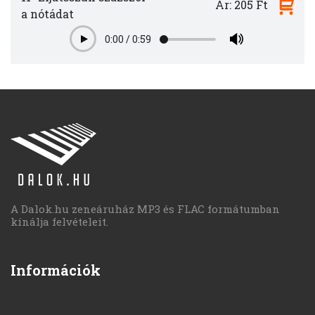
Ár: 205 Ft
a nótádat
0:00
/
0:59
Play
A Dalok.hu zeneáruház MP3 és FLAC formátumban
kínálja felvételeit.
Információk