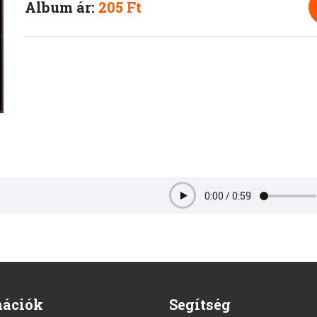
Album ár:
205 Ft
0:00
/
0:59
Play
mációk
Segítség