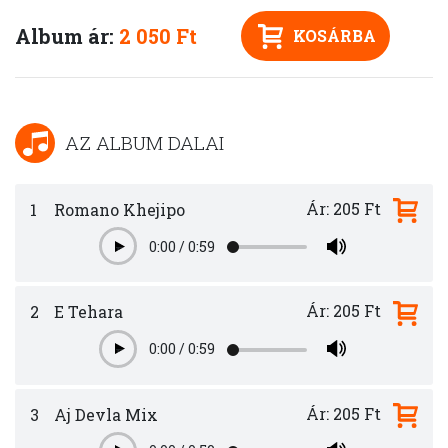
Album ár:
2 050 Ft
KOSÁRBA
AZ ALBUM DALAI
Ár: 205 Ft
1
Romano Khejipo
0:00
/
0:59
Play
Ár: 205 Ft
2
E Tehara
0:00
/
0:59
Play
Ár: 205 Ft
3
Aj Devla Mix