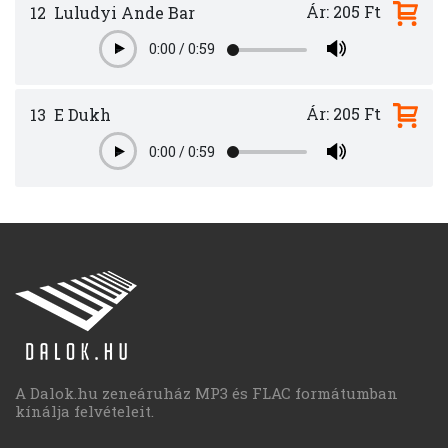
Ár: 205 Ft
12
Luludyi Ande Bar
0:00
/
0:59
Play
Ár: 205 Ft
13
E Dukh
0:00
/
0:59
Play
A Dalok.hu zeneáruház MP3 és FLAC formátumban
kínálja felvételeit.