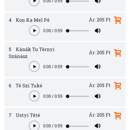
0:00
/
0:59
Play
Ár: 205 Ft
4
Kon Ka Mel Pé
0:00
/
0:59
Play
5
Kánák Tu Térnyi
Ár: 205 Ft
Szánász
0:00
/
0:59
Play
Ár: 205 Ft
6
Té Szi Tuké
0:00
/
0:59
Play
Ár: 205 Ft
7
Ustyi Tété
0:00
/
0:59
Play