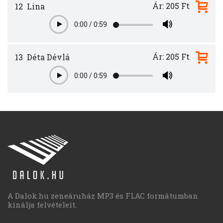
Ár: 205 Ft
12
Lina
0:00
/
0:59
Play
Ár: 205 Ft
13
Déta Dévlá
0:00
/
0:59
Play
A Dalok.hu zeneáruház MP3 és FLAC formátumban
kínálja felvételeit.