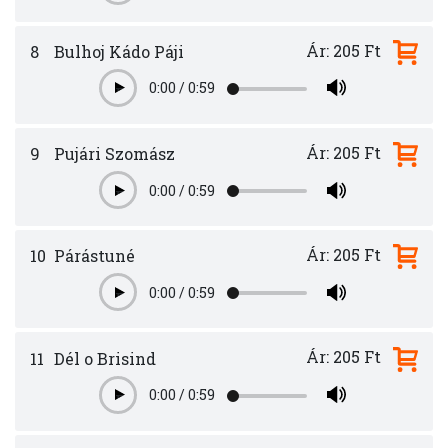
Ár: 205 Ft
8
Bulhoj Kádo Páji
0:00
/
0:59
Play
Ár: 205 Ft
9
Pujári Szomász
0:00
/
0:59
Play
Ár: 205 Ft
10
Párástuné
0:00
/
0:59
Play
Ár: 205 Ft
11
Dél o Brisind
0:00
/
0:59
Play