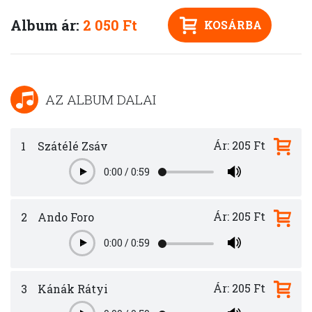
Album ár:
2 050 Ft
KOSÁRBA
AZ ALBUM DALAI
Ár: 205 Ft
1
Szátélé Zsáv
0:00
/
0:59
Play
Ár: 205 Ft
2
Ando Foro
0:00
/
0:59
Play
Ár: 205 Ft
3
Kánák Rátyi