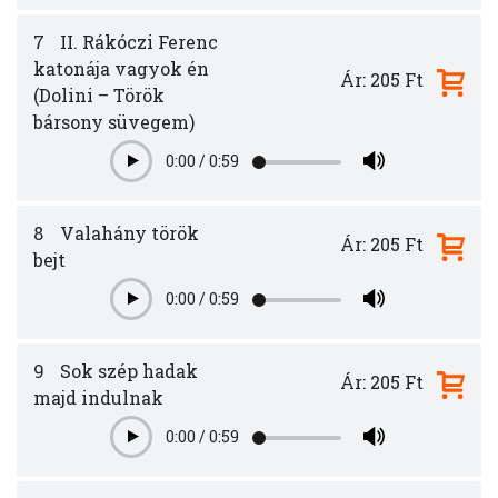
7
II. Rákóczi Ferenc
katonája vagyok én
Ár: 205 Ft
(Dolini – Török
bársony süvegem)
0:00
/
0:59
Play
8
Valahány török
Ár: 205 Ft
bejt
0:00
/
0:59
Play
9
Sok szép hadak
Ár: 205 Ft
majd indulnak
0:00
/
0:59
Play