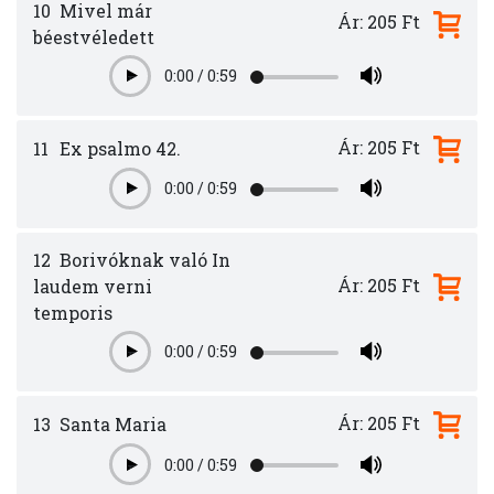
10
Mivel már
Ár: 205 Ft
béestvéledett
0:00
/
0:59
Play
Ár: 205 Ft
11
Ex psalmo 42.
0:00
/
0:59
Play
12
Borivóknak való In
Ár: 205 Ft
laudem verni
temporis
0:00
/
0:59
Play
Ár: 205 Ft
13
Santa Maria
0:00
/
0:59
Play