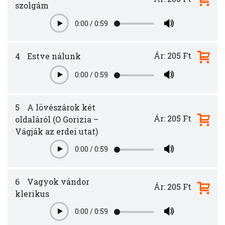
szolgám
0:00
/
0:59
Play
Ár: 205 Ft
4
Estve nálunk
0:00
/
0:59
Play
5
A lövészárok két
Ár: 205 Ft
oldaláról (O Gorizia –
Vágják az erdei utat)
0:00
/
0:59
Play
6
Vagyok vándor
Ár: 205 Ft
klerikus
0:00
/
0:59
Play