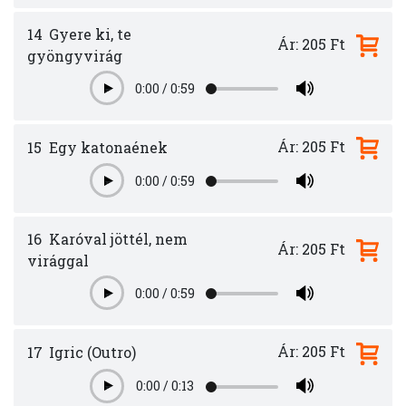
14
Gyere ki, te
Ár: 205 Ft
gyöngyvirág
0:00
/
0:59
Play
Ár: 205 Ft
15
Egy katonaének
0:00
/
0:59
Play
16
Karóval jöttél, nem
Ár: 205 Ft
virággal
0:00
/
0:59
Play
Ár: 205 Ft
17
Igric (Outro)
0:00
/
0:13
Play