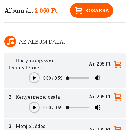
Album ár:
2 050 Ft
KOSÁRBA
AZ ALBUM DALAI
1
Hogyha egyszer
Ár: 205 Ft
legény lennék
0:00
/
0:59
Play
Ár: 205 Ft
2
Kenyérmezei csata
0:00
/
0:59
Play
3
Menj el, édes
Ár: 205 Ft