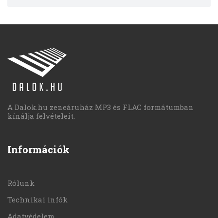
A Dalok.hu zeneáruház MP3 és FLAC formátumban
kínálja felvételeit.
Információk
Rólunk
Technikai infók
Adatvédelem