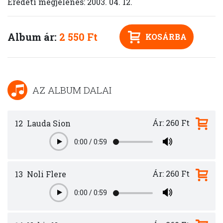
Eredeti megjelenés: 2003. 04. 12.
Album ár:
2 550 Ft
KOSÁRBA
AZ ALBUM DALAI
Ár: 260 Ft
12
Lauda Sion
0:00
/
0:59
Play
Ár: 260 Ft
13
Noli Flere
0:00
/
0:59
Play