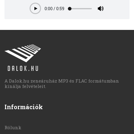
0:00
/
0:59
Play
A Dalok.hu zeneáruház MP3 és FLAC formátumban
kínálja felvételeit.
Információk
Rólunk