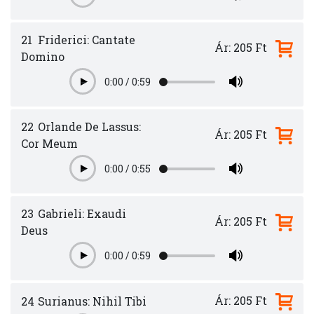
21
Friderici: Cantate
Ár: 205 Ft
Domino
0:00
/
0:59
Play
22
Orlande De Lassus:
Ár: 205 Ft
Cor Meum
0:00
/
0:55
Play
23
Gabrieli: Exaudi
Ár: 205 Ft
Deus
0:00
/
0:59
Play
Ár: 205 Ft
24
Surianus: Nihil Tibi