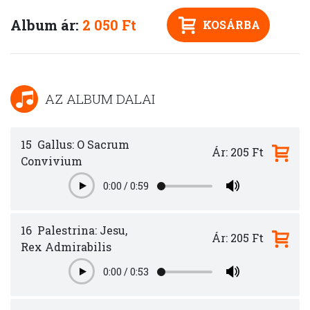
Album ár:
2 050 Ft
KOSÁRBA
AZ ALBUM DALAI
15
Gallus: O Sacrum
Ár: 205 Ft
Convivium
0:00
/
0:59
Play
16
Palestrina: Jesu,
Ár: 205 Ft
Rex Admirabilis
0:00
/
0:53
Play