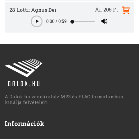
Ár: 205 Ft
28
Lotti: Agnus Dei
0:00
/
0:59
Play
A Dalok.hu zeneáruház MP3 és FLAC formátumban
kínálja felvételeit.
Információk