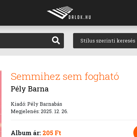
Stílus szerinti keresés
Semmihez sem fogható
Pély Barna
Kiadó: Pély Barnabás
Megjelenés: 2025. 12. 26.
Album ár:
205 Ft