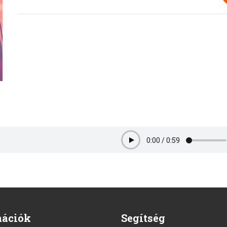
0:00
/
0:59
Play
mációk
Segítség