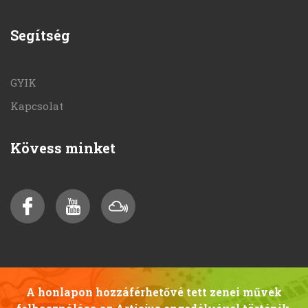
Segítség
GYIK
Kapcsolat
Kövess minket
A honlapon hozzáférhetővé tett zenei művek