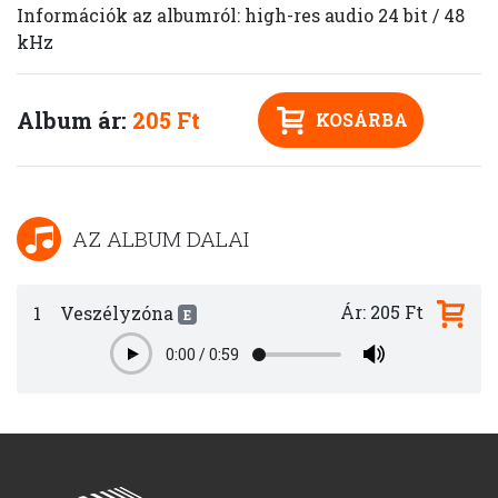
Információk az albumról: high-res audio 24 bit / 48
kHz
Album ár:
205 Ft
KOSÁRBA
AZ ALBUM DALAI
Ár: 205 Ft
1
Veszélyzóna
E
0:00
/
0:59
Play