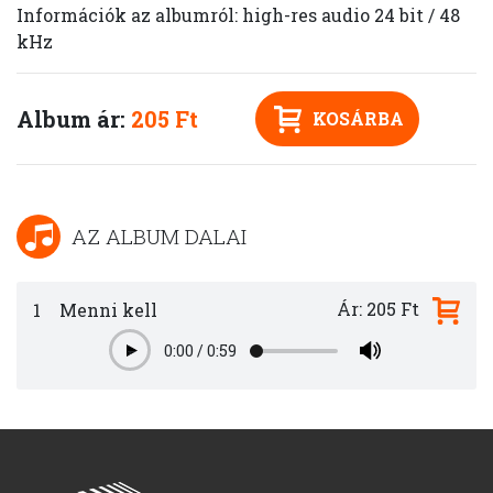
Információk az albumról: high-res audio 24 bit / 48
kHz
Album ár:
205 Ft
KOSÁRBA
AZ ALBUM DALAI
Ár: 205 Ft
1
Menni kell
0:00
/
0:59
Play