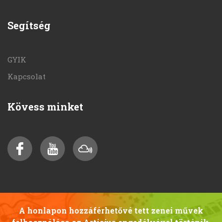
Segítség
GYIK
Kapcsolat
Kövess minket
A honlapon hozzáférhetővé tett zenei művek