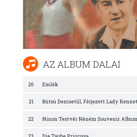
AZ ALBUM DALAI
20
Emlék
21
Bútsú Denisetűl, Férjezett Lady Kennet
22
Ninon Testvér Néném Souvenir Albu
23
Die Taube Priorissa