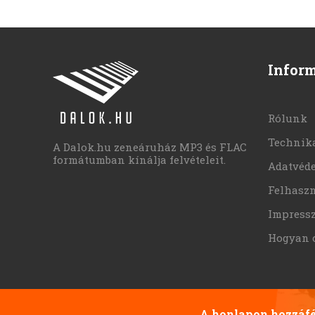
Infor
Rólunk
Technika
A Dalok.hu zeneáruház MP3 és FLAC
formátumban kínálja felvételeit.
Adatvéd
Felhaszn
Impress
Hogyan 
A honlapon hozzáfér