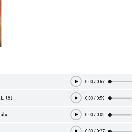
0:00
/
0:57
Play
h-től
0:00
/
0:59
Play
mába
0:00
/
0:09
Play
0:00
/
0:27