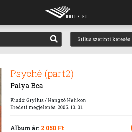
Stílus szerinti keresés
Psyché (part2)
Palya Bea
Kiadó: Gryllus / Hangzó Helikon
Eredeti megjelenés: 2005. 10. 01.
Album ár:
2 050 Ft