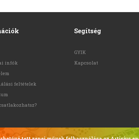
mációk
Segítség
GYIK
i infók
Kapcsolat
elem
álási feltételek
zum
csatlakozhatsz?
hetővé tett zenei művek felhasználása az Artisjus en