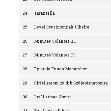
24
Tarantella
25
Levél Cousinomnak Ujhelre
26
Minutes Volantes III.
27
Minutes Volantes IV.
28
Epistola Ennen Magamhoz
29
Sírfeliratom 20-dik Születésnapomra
30
Ius Ultimae Noctis
31
Egy Lovász Fihoz