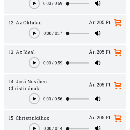
0:00
/
0:59
Play
Ár: 205 Ft
12
Az Oktalan
0:00
/
0:17
Play
Ár: 205 Ft
13
Az Ideal
0:00
/
0:59
Play
14
Josó Neviben
Ár: 205 Ft
Christinának
0:00
/
0:56
Play
Ár: 205 Ft
15
Christinkához
0:00
/
0:14