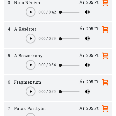
Ár: 205 Ft
3
Nina Néném
0:00
/
0:42
Play
Ár: 205 Ft
4
A Késértet
0:00
/
0:59
Play
Ár: 205 Ft
5
A Boszorkány
0:00
/
0:54
Play
Ár: 205 Ft
6
Fragmentum
0:00
/
0:59
Play
Ár: 205 Ft
7
Patak Parttyán