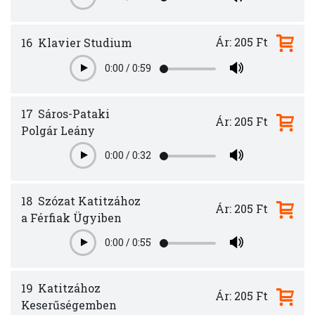
Play
Ár: 205 Ft
16
Klavier Studium
0:00
/
0:59
Play
17
Sáros-Pataki
Ár: 205 Ft
Polgár Leány
0:00
/
0:32
Play
18
Szózat Katitzához
Ár: 205 Ft
a Férfiak Ügyiben
0:00
/
0:55
Play
19
Katitzához
Ár: 205 Ft
Keserűségemben