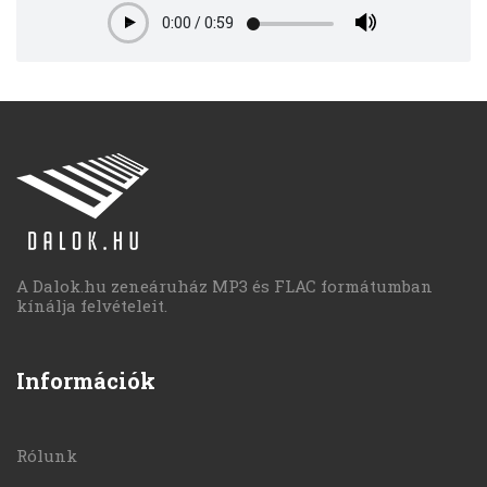
0:00
/
0:59
Play
A Dalok.hu zeneáruház MP3 és FLAC formátumban
kínálja felvételeit.
Információk
Rólunk