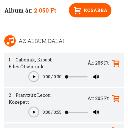
Album ár:
2 050 Ft
KOSÁRBA
AZ ALBUM DALAI
1
Gabónak, Kisebb
Ár: 205 Ft
Edes Ötsémnek
0:00
/
0:30
Play
2
Frantzúz Lecon
Ár: 205 Ft
Közepett
0:00
/
0:55
Play