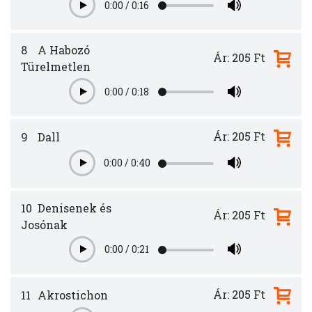
0:00
/
0:16
Play
8
A Habozó
Ár: 205 Ft
Türelmetlen
0:00
/
0:18
Play
Ár: 205 Ft
9
Dall
0:00
/
0:40
Play
10
Denisenek és
Ár: 205 Ft
Josónak
0:00
/
0:21
Play
Ár: 205 Ft
11
Akrostichon