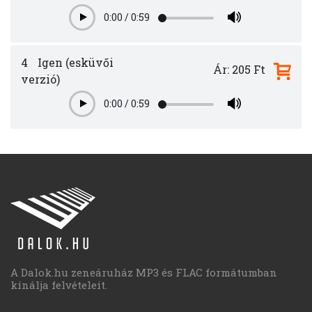
0:00
/
0:59
Play
4
Igen (esküvői
Ár: 205 Ft
verzió)
0:00
/
0:59
Play
A Dalok.hu zeneáruház MP3 és FLAC formátumban
kínálja felvételeit.