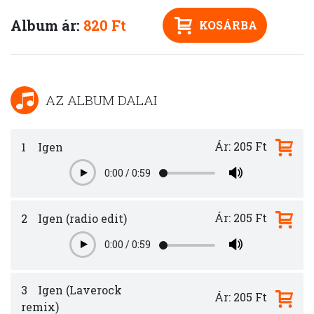
Album ár:
820 Ft
KOSÁRBA
AZ ALBUM DALAI
Ár: 205 Ft
1
Igen
0:00
/
0:59
Play
Ár: 205 Ft
2
Igen (radio edit)
0:00
/
0:59
Play
3
Igen (Laverock
Ár: 205 Ft
remix)