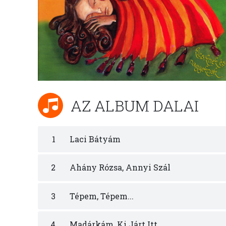
AZ ALBUM DALAI
1
Laci Bátyám
2
Ahány Rózsa, Annyi Szál
3
Tépem, Tépem...
4
Madárkám, Ki Járt Itt