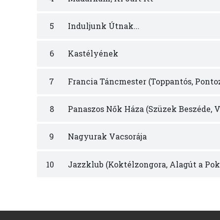
5
Induljunk Útnak...
6
Kastélyének
7
Francia Táncmester (Toppantós, Pontoz
8
Panaszos Nők Háza (Szüzek Beszéde, 
9
Nagyurak Vacsorája
10
Jazzklub (Koktélzongora, Alagút a Pok