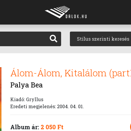
Stílus szerinti keresés
Álom-Álom, Kitalálom (part
Palya Bea
Kiadó: Gryllus
Eredeti megjelenés: 2004. 04. 01.
Album ár:
2 050 Ft