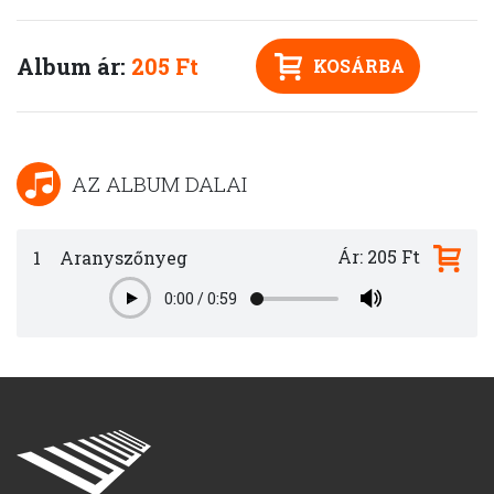
Album ár:
205 Ft
KOSÁRBA
AZ ALBUM DALAI
Ár: 205 Ft
1
Aranyszőnyeg
0:00
/
0:59
Play