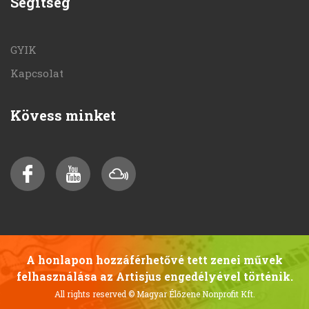
Segítség
GYIK
Kapcsolat
Kövess minket
A honlapon hozzáférhetővé tett zenei művek
felhasználása az Artisjus engedélyével történik.
All rights reserved
© Magyar Élőzene Nonprofit Kft.