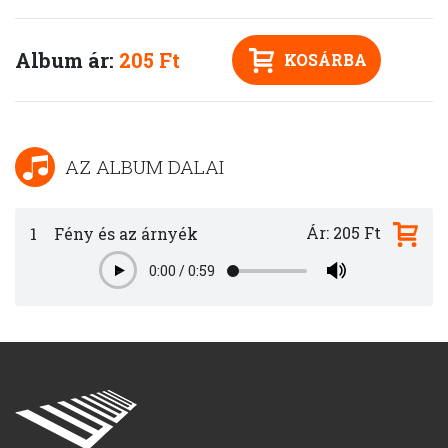
Album ár:
205 Ft
KOSÁRBA
AZ ALBUM DALAI
Ár: 205 Ft
1
Fény és az árnyék
0:00
/
0:59
Play