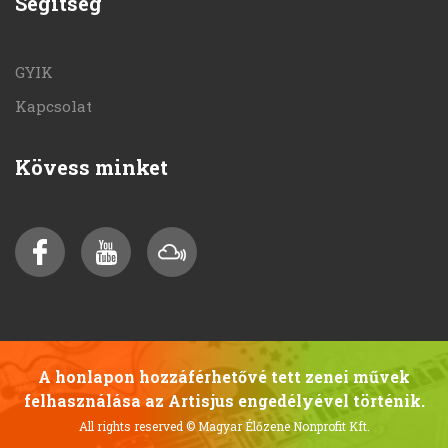
Segítség
GYIK
Kapcsolat
Kövess minket
A honlapon hozzáférhetővé tett zenei művek
felhasználása az Artisjus engedélyével történik.
All rights reserved
© Magyar Élőzene Nonprofit Kft.