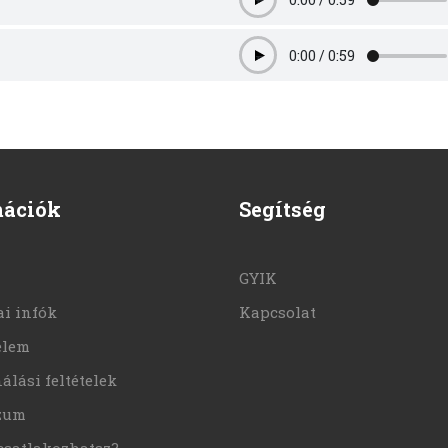
Play
0:00
/
0:59
Play
mációk
Segítség
GYIK
i infók
Kapcsolat
elem
álási feltételek
zum