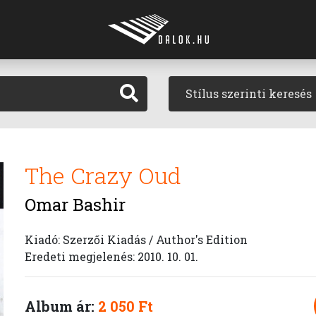
Stílus szerinti keresés
The Crazy Oud
Omar Bashir
Kiadó: Szerzői Kiadás / Author's Edition
Eredeti megjelenés: 2010. 10. 01.
Album ár:
2 050 Ft