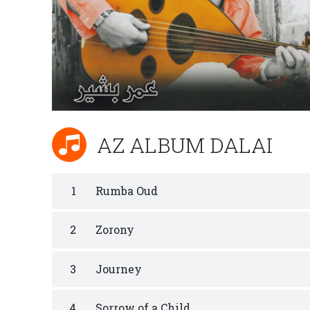
AZ ALBUM DALAI
1
Rumba Oud
2
Zorony
3
Journey
4
Sorrow of a Child