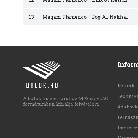
13
Maqam Flamenco – Fog Al-Nakhal
Infor
Rólunk
Technika
A Dalok.hu zeneáruház MP3 és FLAC
formátumban kínálja felvételeit.
Adatvéd
Felhaszn
Impress