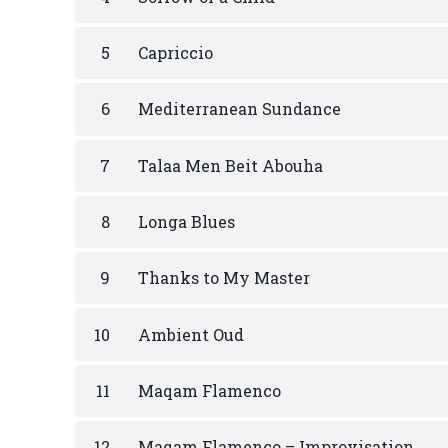
5
Capriccio
6
Mediterranean Sundance
7
Talaa Men Beit Abouha
8
Longa Blues
9
Thanks to My Master
10
Ambient Oud
11
Maqam Flamenco
12
Maqam Flamenco – Improvisation