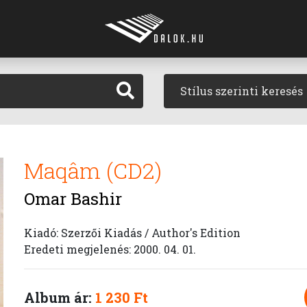
Stílus szerinti keresés
Maqâm (CD2)
Omar Bashir
Kiadó: Szerzői Kiadás / Author's Edition
Eredeti megjelenés: 2000. 04. 01.
Album ár:
1 230 Ft