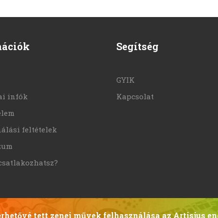
mációk
Segítség
GYIK
i infók
Kapcsolat
elem
álási feltételek
zum
csatlakozhatsz?
hetővé tett zenei művek felhasználása az Artisjus en