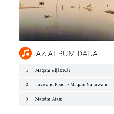
AZ ALBUM DALAI
1
Maqâm Hijâz Kâr
2
Love and Peace / Maqâm Nahawand
3
Maqâm ’Ajam