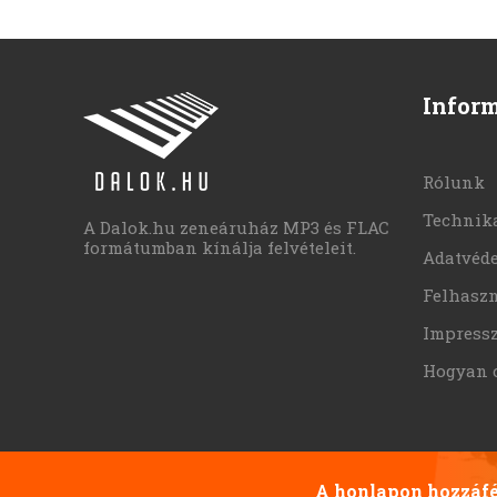
Infor
Rólunk
Technika
A Dalok.hu zeneáruház MP3 és FLAC
formátumban kínálja felvételeit.
Adatvéd
Felhaszn
Impress
Hogyan 
A honlapon hozzáfér