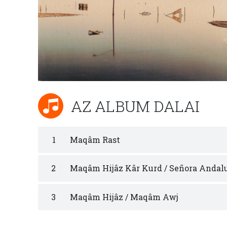
AZ ALBUM DALAI
1
Maqâm Rast
2
Maqâm Hijâz Kâr Kurd / Señora Andal
3
Maqâm Hijâz / Maqâm Awj