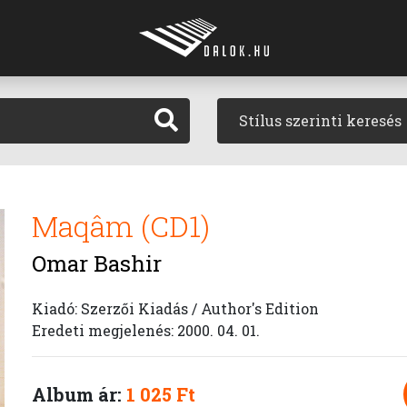
Stílus szerinti keresés
Maqâm (CD1)
Omar Bashir
Kiadó: Szerzői Kiadás / Author's Edition
Eredeti megjelenés: 2000. 04. 01.
Album ár:
1 025 Ft