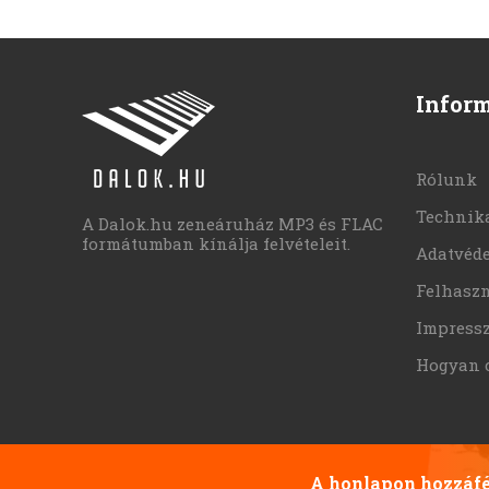
Infor
Rólunk
Technika
A Dalok.hu zeneáruház MP3 és FLAC
formátumban kínálja felvételeit.
Adatvéd
Felhaszn
Impress
Hogyan 
A honlapon hozzáfér