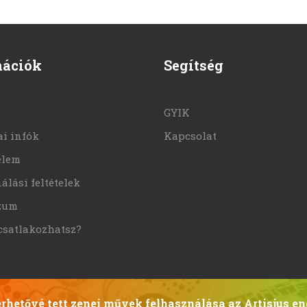
mációk
Segítség
GYIK
i infók
Kapcsolat
elem
álási feltételek
zum
csatlakozhatsz?
hetővé tett zenei művek felhasználása az Artisjus en