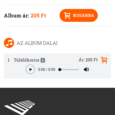
Album ár:
205 Ft
KOSÁRBA
AZ ALBUM DALAI
Ár: 205 Ft
1
Túlélőhorror
E
0:00
/
0:59
Play