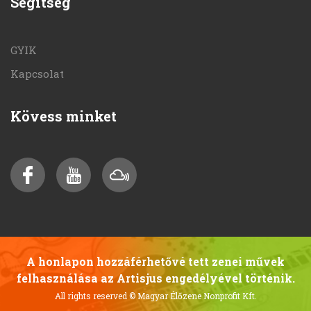
Segítség
GYIK
Kapcsolat
Kövess minket
A honlapon hozzáférhetővé tett zenei művek
felhasználása az Artisjus engedélyével történik.
All rights reserved
© Magyar Élőzene Nonprofit Kft.