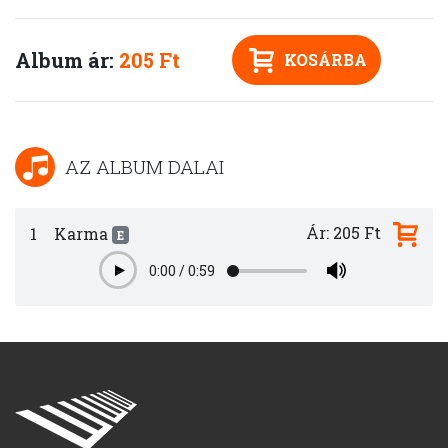
Album ár:
205 Ft
KOSÁRBA
AZ ALBUM DALAI
Ár: 205 Ft
1
Karma
E
0:00
/
0:59
Play