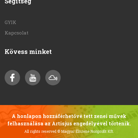
Segítség
GYIK
Kapcsolat
Kövess minket
A honlapon hozzáférhetővé tett zenei művek
felhasználása az Artisjus engedélyével történik.
All rights reserved
© Magyar Élőzene Nonprofit Kft.