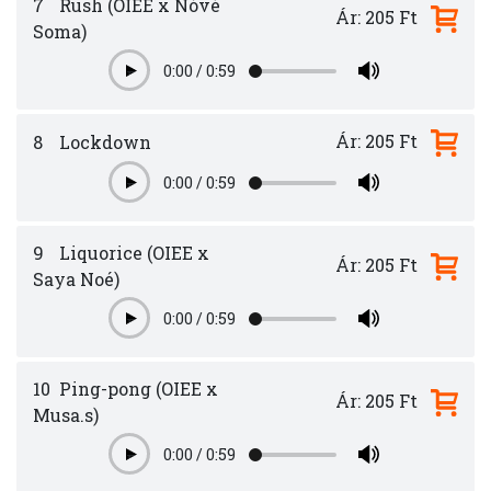
7
Rush (OIEE x Nóvé
Ár: 205 Ft
Soma)
0:00
/
0:59
Play
Ár: 205 Ft
8
Lockdown
0:00
/
0:59
Play
9
Liquorice (OIEE x
Ár: 205 Ft
Saya Noé)
0:00
/
0:59
Play
10
Ping-pong (OIEE x
Ár: 205 Ft
Musa.s)
0:00
/
0:59
Play