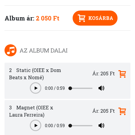
Album ár:
2 050 Ft
KOSÁRBA
AZ ALBUM DALAI
2
Static (OIEE x Dom
Ár: 205 Ft
Beats x Nomé)
0:00
/
0:59
Play
3
Magnet (OIEE x
Ár: 205 Ft
Laura Ferreira)
0:00
/
0:59
Play