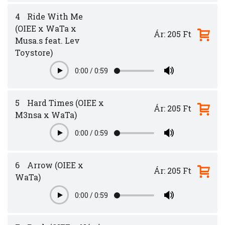
4
Ride With Me
(OIEE x WaTa x
Ár: 205 Ft
Musa.s feat. Lev
Toystore)
0:00
/
0:59
Play
5
Hard Times (OIEE x
Ár: 205 Ft
M3nsa x WaTa)
0:00
/
0:59
Play
6
Arrow (OIEE x
Ár: 205 Ft
WaTa)
0:00
/
0:59
Play