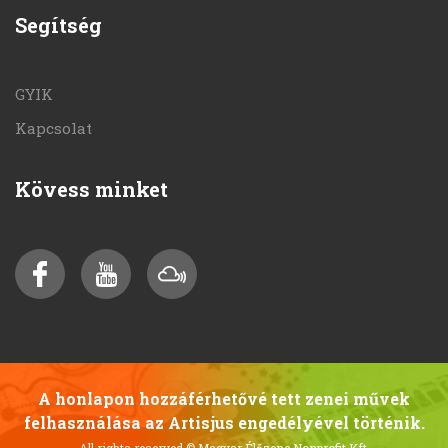
Segítség
GYIK
Kapcsolat
Kövess minket
A honlapon hozzáférhetővé tett zenei művek
felhasználása az Artisjus engedélyével történik.