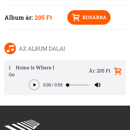
Album ár:
205 Ft
KOSÁRBA
AZ ALBUM DALAI
1
Home Is Where I
Ár: 205 Ft
Go
0:00
/
0:59
Play