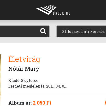
Stílus szerinti keresés
Életvirág
Nótár Mary
Kiadó: Skyforce
Eredeti megjelenés: 2011. 04. 01.
Album ár:
2 050 Ft