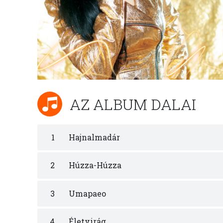
AZ ALBUM DALAI
1
Hajnalmadár
2
Húzza-Húzza
3
Umapaeo
4
Életvirág