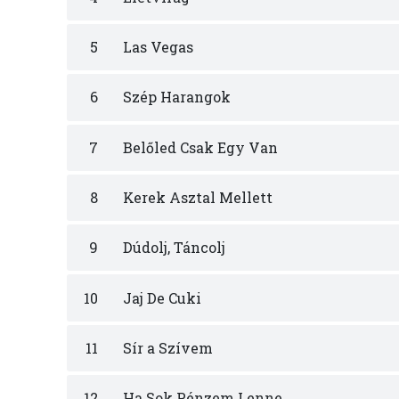
5
Las Vegas
6
Szép Harangok
7
Belőled Csak Egy Van
8
Kerek Asztal Mellett
9
Dúdolj, Táncolj
10
Jaj De Cuki
11
Sír a Szívem
12
Ha Sok Pénzem Lenne