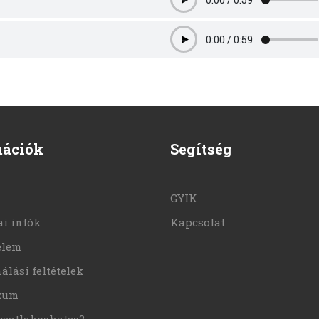
Play
0:00
/
0:59
Play
mációk
Segítség
GYIK
i infók
Kapcsolat
elem
álási feltételek
zum