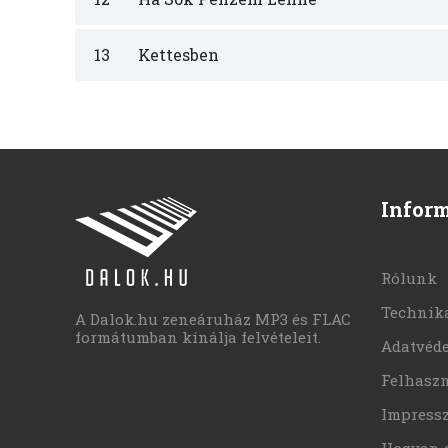
13
Kettesben
Infor
Rólunk
Technika
A Dalok.hu zeneáruház MP3 és FLAC
formátumban kínálja felvételeit.
Adatvéd
Felhaszn
Impress