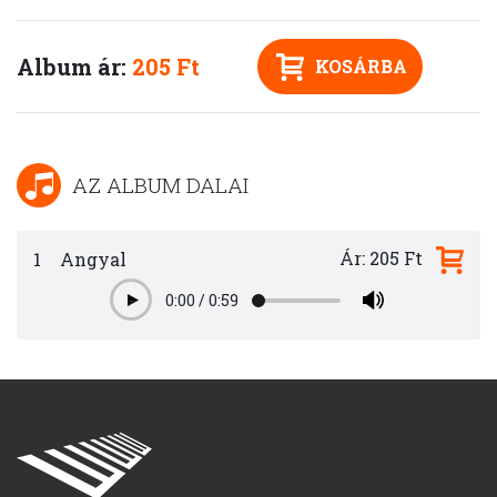
Album ár:
205 Ft
KOSÁRBA
AZ ALBUM DALAI
Ár: 205 Ft
1
Angyal
0:00
/
0:59
Play