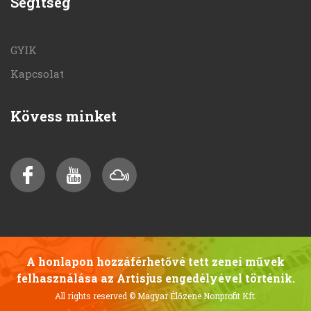
Segítség
GYIK
Kapcsolat
Kövess minket
A honlapon hozzáférhetővé tett zenei művek
felhasználása az Artisjus engedélyével történik.
All rights reserved
© Magyar Élőzene Nonprofit Kft.