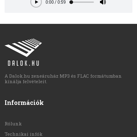
0:00
/
0:59
Play
A Dalok.hu zeneáruház MP3 és FLAC formátumban
kínálja felvételeit.
Információk
Rólunk
Technikai infók