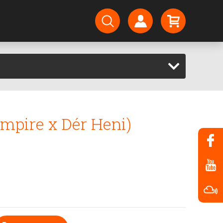
mpire x Dér Heni)