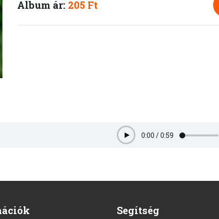
Album ár:
205 Ft
0:00
/
0:59
Play
mációk
Segítség