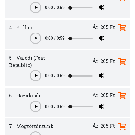
0:00
/
0:59
Play
Ár: 205 Ft
4
Elillan
0:00
/
0:59
Play
5
Valódi (Feat.
Ár: 205 Ft
Republic)
0:00
/
0:59
Play
Ár: 205 Ft
6
Hazakísér
0:00
/
0:59
Play
Ár: 205 Ft
7
Megtörténtünk