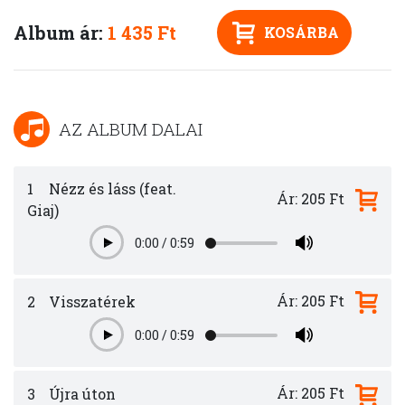
Album ár:
1 435 Ft
KOSÁRBA
AZ ALBUM DALAI
1
Nézz és láss (feat.
Ár: 205 Ft
Giaj)
0:00
/
0:59
Play
Ár: 205 Ft
2
Visszatérek
0:00
/
0:59
Play
Ár: 205 Ft
3
Újra úton