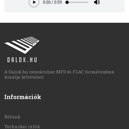
0:00
/
0:59
Play
A Dalok.hu zeneáruház MP3 és FLAC formátumban
kínálja felvételeit.
Információk
Rólunk
Technikai infók