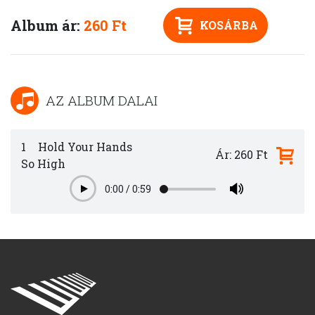
Album ár:
260 Ft
KOSÁRBA
AZ ALBUM DALAI
1
Hold Your Hands
Ár: 260 Ft
So High
0:00
/
0:59
Play