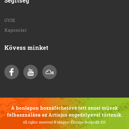
Segítség
GYIK
Kapcsolat
Kövess minket
A honlapon hozzáférhetővé tett zenei művek
felhasználása az Artisjus engedélyével történik.
All rights reserved
© Magyar Élőzene Nonprofit Kft.