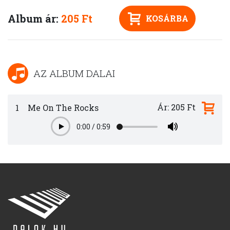
Album ár:
205 Ft
KOSÁRBA
AZ ALBUM DALAI
Ár: 205 Ft
1
Me On The Rocks
0:00
/
0:59
Play