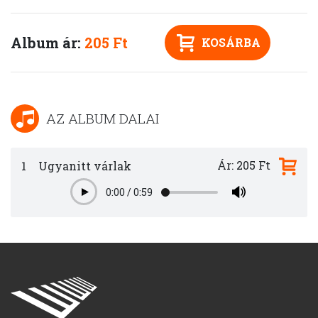
Album ár:
205 Ft
KOSÁRBA
AZ ALBUM DALAI
Ár: 205 Ft
1
Ugyanitt várlak
0:00
/
0:59
Play