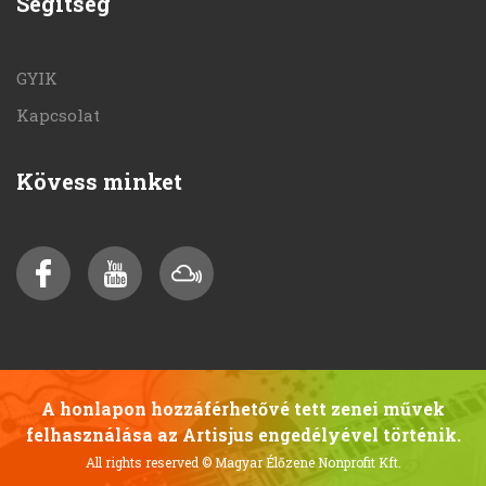
Segítség
GYIK
Kapcsolat
Kövess minket
A honlapon hozzáférhetővé tett zenei művek
felhasználása az Artisjus engedélyével történik.
All rights reserved
© Magyar Élőzene Nonprofit Kft.