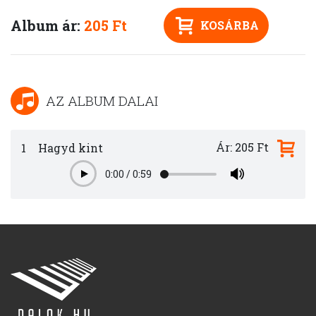
Album ár:
205 Ft
KOSÁRBA
AZ ALBUM DALAI
Ár: 205 Ft
1
Hagyd kint
0:00
/
0:59
Play