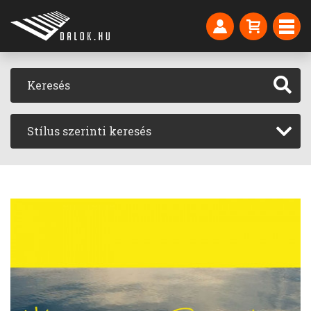
Stílus szerinti keresés