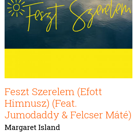
Feszt Szerelem (Efott
Himnusz) (Feat.
Jumodaddy & Felcser Máté)
Margaret Island