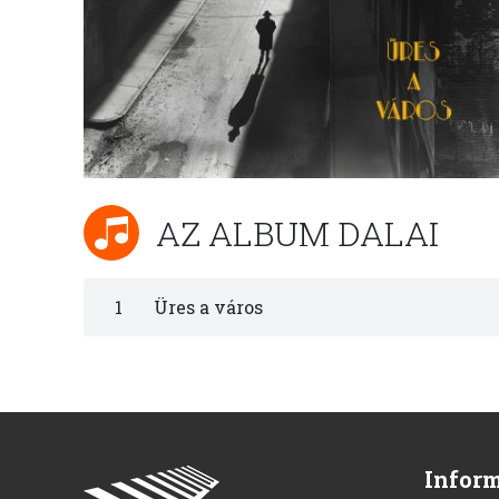
AZ ALBUM DALAI
1
Üres a város
Infor