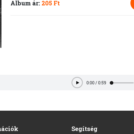
Album ár:
205 Ft
0:00
/
0:59
Play
mációk
Segítség