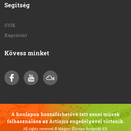
Segítség
GYIK
Kapcsolat
Kövess minket
A honlapon hozzáférhetővé tett zenei művek
felhasználása az Artisjus engedélyével történik.
All rights reserved
© Magyar Élőzene Nonprofit Kft.