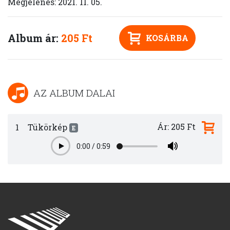
Megjelenés: 2021. 11. 05.
Album ár:
205 Ft
KOSÁRBA
AZ ALBUM DALAI
Ár: 205 Ft
1
Tükörkép
E
0:00
/
0:59
Play