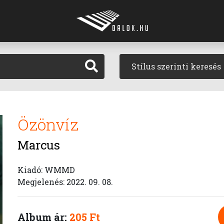
Stílus szerinti keresés
Özönvíz
Marcus
Kiadó: WMMD
Megjelenés: 2022. 09. 08.
Album ár:
205 Ft