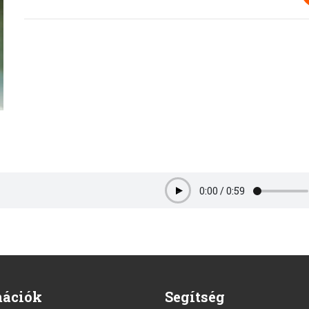
0:00
/
0:59
Play
mációk
Segítség