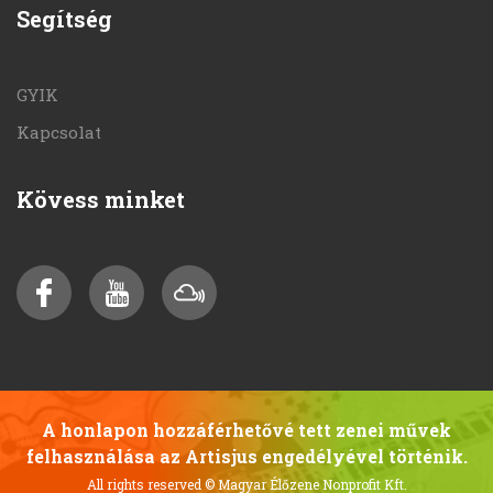
Segítség
GYIK
Kapcsolat
Kövess minket
A honlapon hozzáférhetővé tett zenei művek
felhasználása az Artisjus engedélyével történik.
All rights reserved
© Magyar Élőzene Nonprofit Kft.