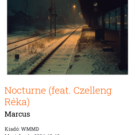
Nocturne (feat. Czelleng
Réka)
Marcus
Kiadó: WMMD