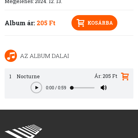
Megjelenés: 2024. 12. 13.
Album ár:
205 Ft
KOSÁRBA
AZ ALBUM DALAI
Ár: 205 Ft
1
Nocturne
0:00
/
0:59
Play